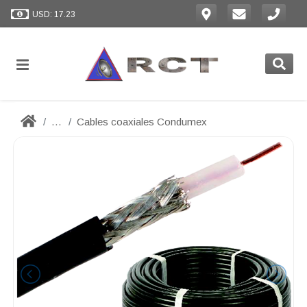
USD: 17.23
...
Cables coaxiales Condumex