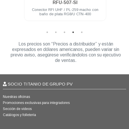
RFU-507-SI
año de
Conector RFI UHF / PL-259 macho con
Conec
baño de plata RG8/U CTN-400
Los precios son “Precios a distribuidor” y están
expresados en dólares americanos, pueden variar sin
previo aviso, asegúrese verificándolos con su ejecutivo
de ventas.
SOCIO TITANIO DE GRUPO PV
Nuestras oficinas
Promociones exclusivas para integradores
Sección de videos
Catálogos y folletería