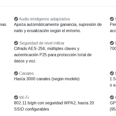
Audio inteligente adaptativo
W
emas
Ajusta automáticamente ganancia, supresión de
Per
ruido y ecualización según el entorno.
acc
Seguridad de nivel militar
Cifrado AES-256, múltiples claves y
70
autenticación P25 para protección total de
datos y voz.
Canales
M
Hasta 3000 canales (según modelo)
1.5
o a
Wi-Fi
802.11 b/g/n con seguridad WPA2, hasta 20
GPS
SSID configurables
(9