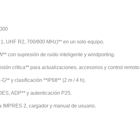
8000
, UHF R2, 700/800 MHz)** en un solo equipo.
W** con supresión de ruido inteligente y windporting.
ión crítica** para actualizaciones, accesorios y control remoto
* y clasificación **IP68** (2 m / 4 h).
DES, ADP** y autenticación P25.
ría IMPRES 2, cargador y manual de usuario.