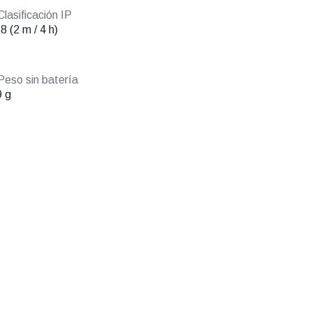
lasificación IP
8 (2 m / 4 h)
eso sin batería
 g