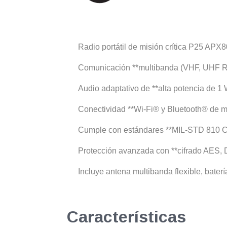
Radio portátil de misión crítica P25 APX
Comunicación **multibanda (VHF, UHF R1
Audio adaptativo de **alta potencia de 1 
Conectividad **Wi-Fi® y Bluetooth® de mis
Cumple con estándares **MIL-STD 810 C-G*
Protección avanzada con **cifrado AES, 
Incluye antena multibanda flexible, bate
Características