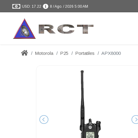
USD: 17.22
8 / Ago. / 2026 5:00 AM
Motorola
P25
Portatiles
APX8000