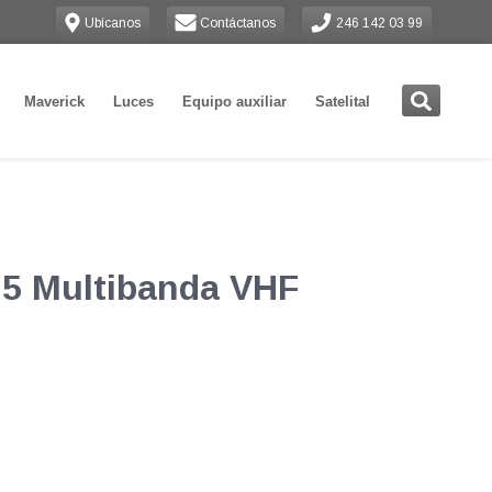
Ubícanos
Contáctanos
246 142 03 99
Maverick
Luces
Equipo auxiliar
Satelital
25 Multibanda VHF