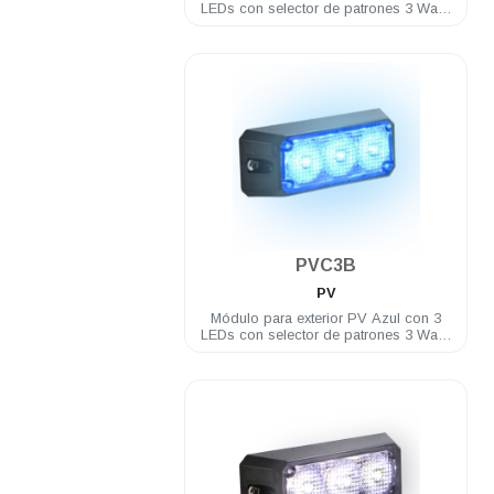
LEDs con selector de patrones 3 Watts
12/24 VDC incluye brida
.
PVC3B
PV
Módulo para exterior PV Azul con 3
LEDs con selector de patrones 3 Watts
12/24 VDC incluye brida