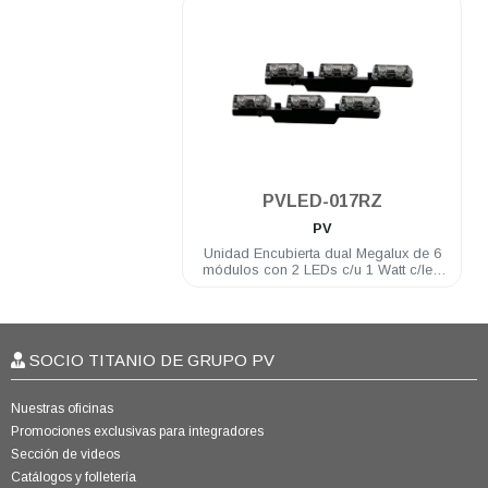
.
PVLED-017RZ
PV
Unidad Encubierta dual Megalux de 6
módulos con 2 LEDs c/u 1 Watt c/led
12 VDC color Rojo/Azul
SOCIO TITANIO DE GRUPO PV
Nuestras oficinas
Promociones exclusivas para integradores
Sección de videos
Catálogos y folletería