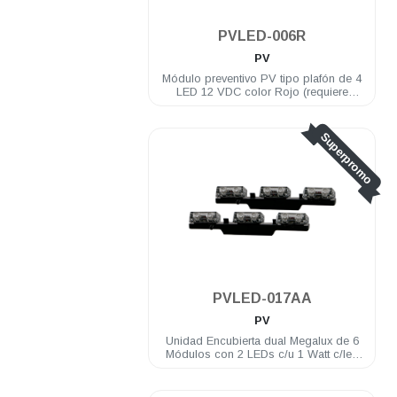
.
PVLED-006R
PV
Módulo preventivo PV tipo plafón de 4
LED 12 VDC color Rojo (requiere
brida)
Superpromo
PVLED-017AA
PV
Unidad Encubierta dual Megalux de 6
Módulos con 2 LEDs c/u 1 Watt c/led
12 VDC color Ámbar/Ámbar