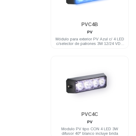
.
PVC4B
PV
Módulo para exterior PV Azul c/ 4 LED
c/selector de patrones 3W 12/24 VDC
incluye brida
.
PVC4C
PV
Modulo PV tipo CON 4 LED 3W
difusor 40° blanco incluye brida