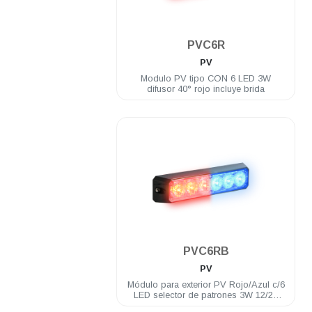
.
PVC6R
PV
Modulo PV tipo CON 6 LED 3W
difusor 40° rojo incluye brida
.
PVC6RB
PV
Módulo para exterior PV Rojo/Azul c/6
LED selector de patrones 3W 12/24
VDC incluye brida