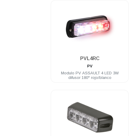
.
PVL4RC
PV
Modulo PV ASSAULT 4 LED 3W
difusor 180° rojo/blanco