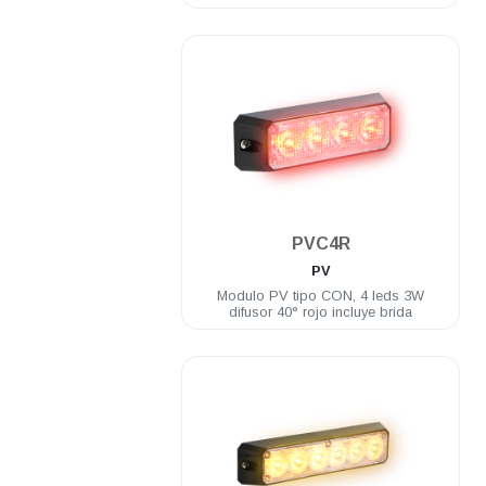
.
PVC4R
PV
Modulo PV tipo CON, 4 leds 3W
difusor 40° rojo incluye brida