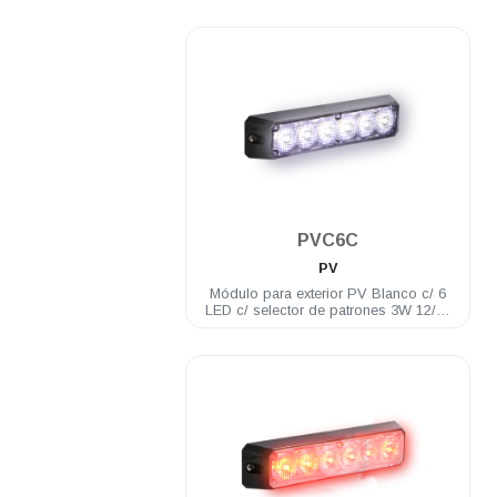
.
PVC6C
PV
Módulo para exterior PV Blanco c/ 6
LED c/ selector de patrones 3W 12/24
VDC incluye brida