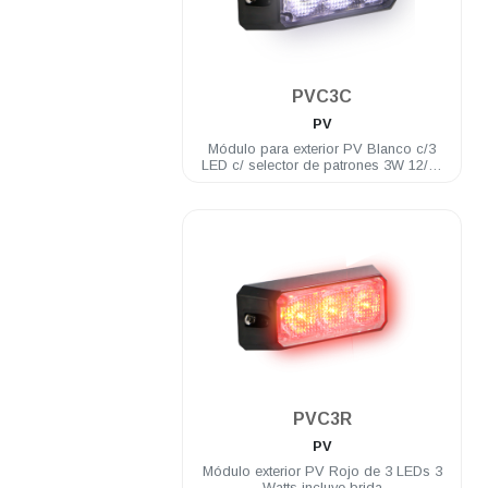
.
PVC3C
PV
Módulo para exterior PV Blanco c/3
LED c/ selector de patrones 3W 12/24
VDC incluye brida
.
PVC3R
PV
Módulo exterior PV Rojo de 3 LEDs 3
Watts incluye brida