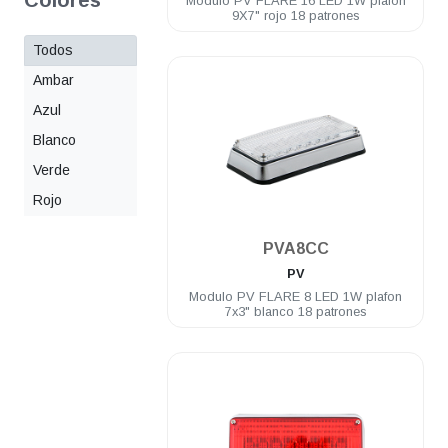
Colores
Modulo PV FLARE 16 LED 1W plafon
9X7" rojo 18 patrones
Todos
Ambar
Azul
Blanco
Verde
Rojo
.
PVA8CC
PV
Modulo PV FLARE 8 LED 1W plafon
7x3" blanco 18 patrones