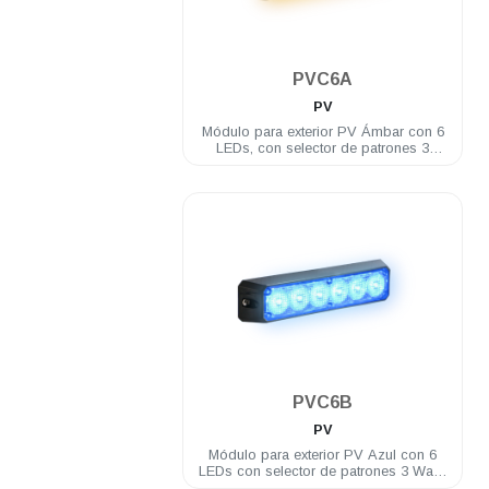
.
PVC6A
PV
Módulo para exterior PV Ámbar con 6
LEDs, con selector de patrones 3
Watts 12/24 VDC incluye brida
.
PVC6B
PV
Módulo para exterior PV Azul con 6
LEDs con selector de patrones 3 Watts
12/24 VDC incluye brida