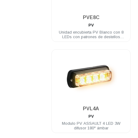
.
PVE8C
PV
Unidad encubierta PV Blanco con 8
LEDs con patrones de destellos
incluye brida
.
PVL4A
PV
Modulo PV ASSAULT 4 LED 3W
difusor 180° ámbar