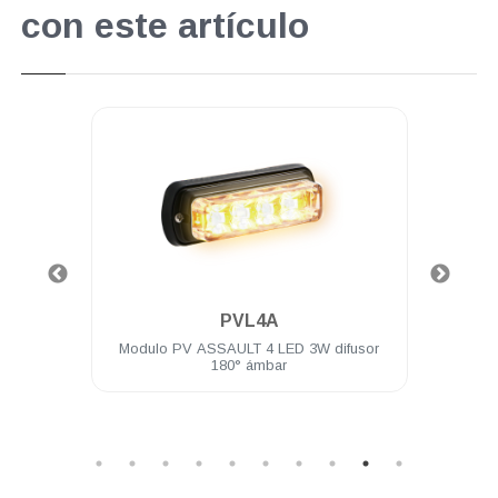
con este artículo
.
PVL4A
 LEDs
Modulo PV ASSAULT 4 LED 3W difusor
Un
brida
180° ámbar
Módu