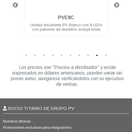
.
PVE8C
or 40°
Unidad encubierta PV Blanco con 8 LEDs
Un
con patrones de destellos incluye brida
Módu
Los precios son “Precios a distribuidor” y están
expresados en dólares americanos, pueden variar sin
previo aviso, asegúrese verificándolos con su ejecutivo
de ventas.
SOCIO TITANIO DE GRUPO PV
Nuestras oficinas
Promociones exclusivas para integradores