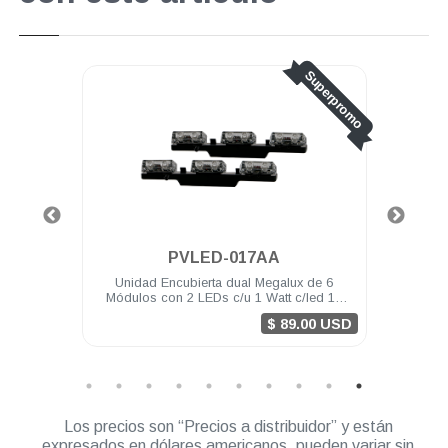
Superpromo
PVLED-017AA
 LEDs
Unidad Encubierta dual Megalux de 6
Mod
brida
Módulos con 2 LEDs c/u 1 Watt c/led 12
VDC color Ámbar/Ámbar
$ 89.00 USD
Los precios son “Precios a distribuidor” y están
expresados en dólares americanos, pueden variar sin