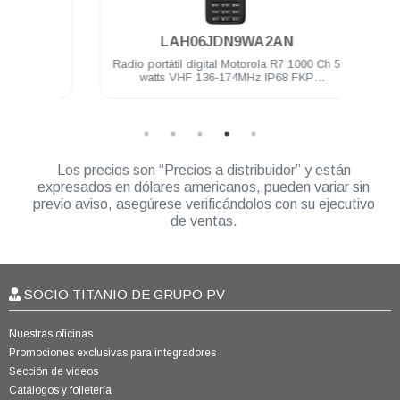
.
LAH06JDN9WA2AN
torola
Radio portátil digital Motorola R7 1000 Ch 5
Radio
watts VHF 136-174MHz IP68 FKP
Compatible
Los precios son “Precios a distribuidor” y están
expresados en dólares americanos, pueden variar sin
previo aviso, asegúrese verificándolos con su ejecutivo
de ventas.
SOCIO TITANIO DE GRUPO PV
Nuestras oficinas
Promociones exclusivas para integradores
Sección de videos
Catálogos y folletería