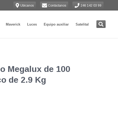
Ubícanos
Contáctanos
246 142 03 99
Maverick
Luces
Equipo auxiliar
Satelital
do Megalux de 100
o de 2.9 Kg