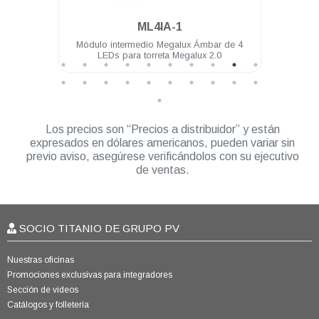
.
ML4IA-1
4 LEDs
Módulo intermedio Megalux Ámbar de 4
Mód
LEDs para torreta Megalux 2.0
Los precios son “Precios a distribuidor” y están
expresados en dólares americanos, pueden variar sin
previo aviso, asegúrese verificándolos con su ejecutivo
de ventas.
SOCIO TITANIO DE GRUPO PV
Nuestras oficinas
Promociones exclusivas para integradores
Sección de videos
Catálogos y folletería