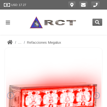
USD: 17.27
...
Refacciones Megalux