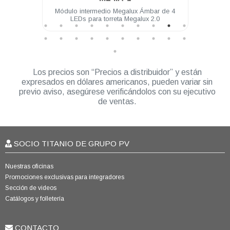
4 LEDs
Módulo intermedio Megalux Ámbar de 4
Mód
LEDs para torreta Megalux 2.0
Los precios son “Precios a distribuidor” y están
expresados en dólares americanos, pueden variar sin
previo aviso, asegúrese verificándolos con su ejecutivo
de ventas.
SOCIO TITANIO DE GRUPO PV
Nuestras oficinas
Promociones exclusivas para integradores
Sección de videos
Catálogos y folletería
CONTACTO