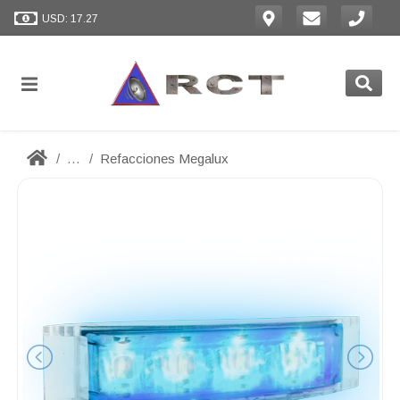
USD: 17.27
...
Refacciones Megalux