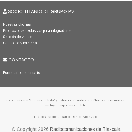
SOCIO TITANIO DE GRUPO PV
Nuestras oficinas
Promociones exclusivas para integradores
Sección de videos
Catálogos y folletería
CONTACTO
Formulario de contacto
Los precios son “Precios de lista” y están expresados en dólares americanos, no
incluyen impuestos ni flete.
Precios sujetos a cambio sin previo aviso.
© Copyright
2026
Radiocomunicaciones de Tlaxcala