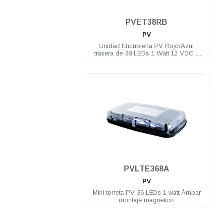
.
PVET38RB
PV
Unidad Encubierta PV Rojo/Azul
trasera de 38 LEDs 1 Watt 12 VDC 2
luces penetracion y montaje brid
.
PVLTE368A
PV
Mini torreta PV 36 LEDs 1 watt Ámbar
montaje magnético