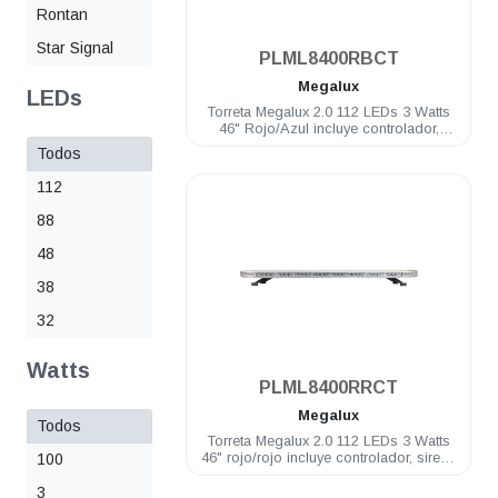
Rontan
Star Signal
PLML8400RBCT
Megalux
LEDs
Torreta Megalux 2.0 112 LEDs 3 Watts
46" Rojo/Azul incluye controlador,
sirena y bocina de 100 Watts
Todos
112
88
48
38
32
.
Watts
PLML8400RRCT
Megalux
Todos
Torreta Megalux 2.0 112 LEDs 3 Watts
46" rojo/rojo incluye controlador, sirena
100
y bocina de 100 Watts
3