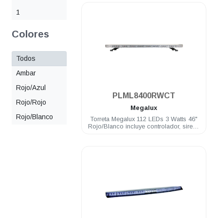
1
Colores
Todos
Ambar
.
Rojo/Azul
PLML8400RWCT
Rojo/Rojo
Megalux
Rojo/Blanco
Torreta Megalux 112 LEDs 3 Watts 46"
Rojo/Blanco incluye controlador, sirena
y bocina de 100 Watts