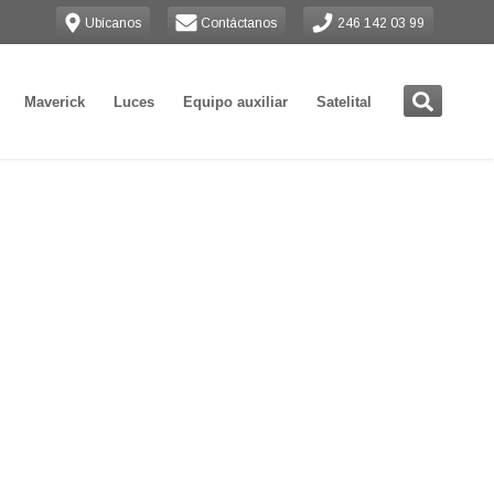
Ubícanos
Contáctanos
246 142 03 99
Maverick
Luces
Equipo auxiliar
Satelital