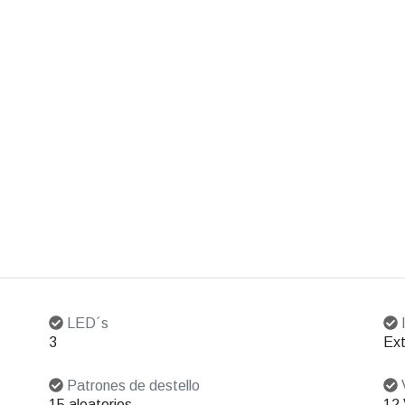
LED´s
I
3
Ext
Patrones de destello
V
15 aleatorios
12