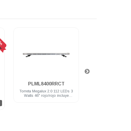
ón
.
.
PLML8400RRCT
PLML8400R
Torreta Megalux 2.0 112 LEDs 3
Torreta Megalux 112 L
Watts 46" rojo/rojo incluye
46" Rojo/Blanco i
controlador, sirena y bocina de
controlador, sirena y
D
100 Watts
100 Watts