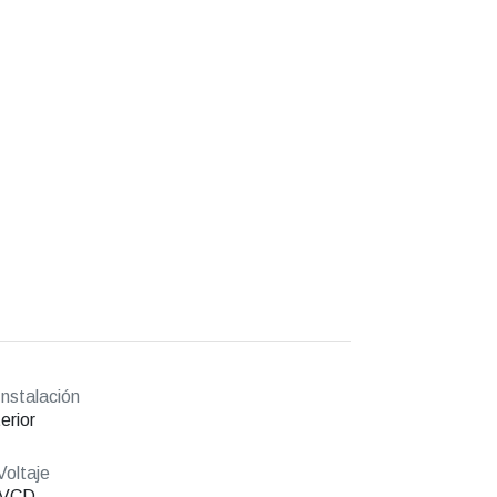
nstalación
erior
oltaje
 VCD