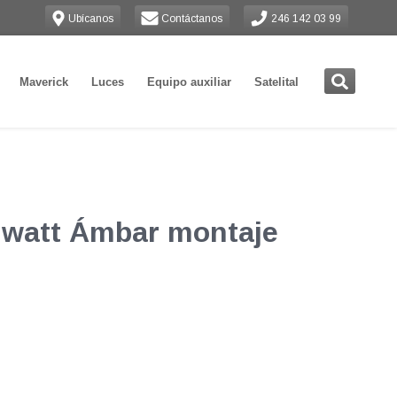
Ubícanos
Contáctanos
246 142 03 99
Maverick
Luces
Equipo auxiliar
Satelital
1 watt Ámbar montaje