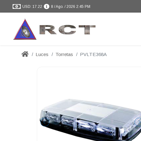
USD: 17.22
8 / Ago. / 2026 2:45 PM
Luces
Torretas
PVLTE368A