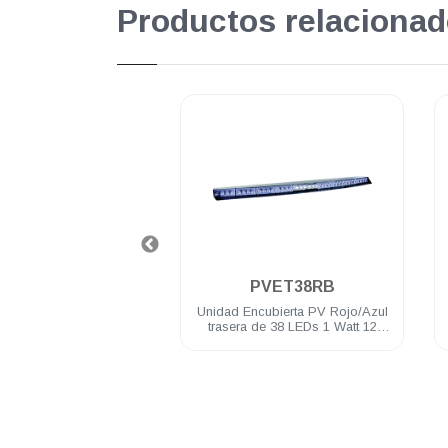
Productos relacionad
.
.
ML8400RWCT
PVET38RB
egalux 112 LEDs 3 Watts
Unidad Encubierta PV Rojo/Azul
ojo/Blanco incluye
trasera de 38 LEDs 1 Watt 12
dor, sirena y bocina de
VDC 2 luces penetracion y
100 Watts
montaje brid