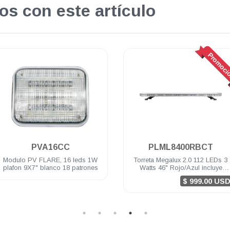
os con este artículo
Promoci
.
PVA16CC
PLML8400RBCT
Modulo PV FLARE, 16 leds 1W
Torreta Megalux 2.0 112 LEDs 3
plafon 9X7" blanco 18 patrones
Watts 46" Rojo/Azul incluye
controlador, sirena y bocina de
$ 999.00 US
100 Watts