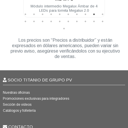
4 LEDs
Módulo intermedio Megalux Ámbar de 4
Mód
LEDs para torreta Megalux 2.0
Los precios son “Precios a distribuidor” y están
expresados en dólares americanos, pueden variar sin
previo aviso, asegúrese verificándolos con su ejecutivo
de ventas.
SOCIO TITANIO DE GRUPO PV
Nuestras oficinas
Promociones exclusivas para integradores
Sección de videos
Catálogos y folletería
CONTACTO