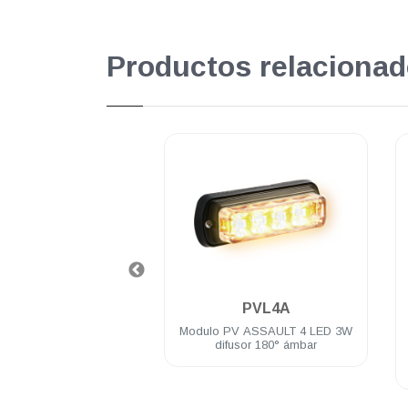
Productos relacionad
.
.
PVE8C
PVL4A
encubierta PV Blanco
Modulo PV ASSAULT 4 LED 3W
EDs con patrones de
difusor 180° ámbar
ellos incluye brida