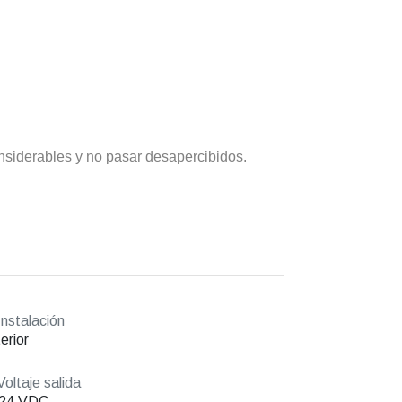
nsiderables y no pasar desapercibidos.
nstalación
erior
oltaje salida
/24 VDC