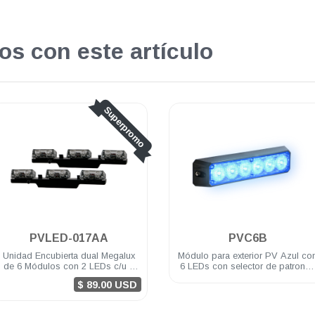
os con este artículo
Superpromo
.
PVLED-017AA
PVC6B
Unidad Encubierta dual Megalux
Módulo para exterior PV Azul co
de 6 Módulos con 2 LEDs c/u 1
6 LEDs con selector de patrones
Watt c/led 12 VDC color Ámbar/
3 Watts 12/24 VDC incluye brida
$ 89.00 USD
Ámbar