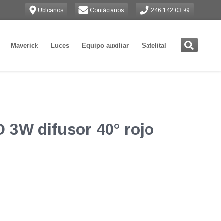
Ubícanos
Contáctanos
246 142 03 99
Maverick
Luces
Equipo auxiliar
Satelital
 3W difusor 40° rojo