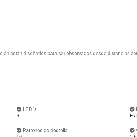
nción están diseñados para ser observados desde distancias co
LED´s
I
6
Ext
Patrones de destello
V
16
12