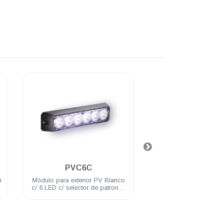
.
.
PVC6C
PVC6A
n
Módulo para exterior PV Blanco
Módulo para exterior
c/ 6 LED c/ selector de patrones
con 6 LEDs, con sel
3W 12/24 VDC incluye brida
patrones 3 Watts 1
incluye brid