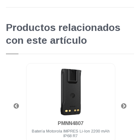
Productos relacionados
con este artículo
.
PMNN4807
RES
Batería Motorola IMPRES Li-Ion 2200 mAh
Car
P600
IP68 R7
esc