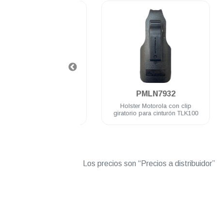
.
.
2WAYRADIOPTX
PMLN7932
 de Transmisión WAVE
Holster Motorola con clip
 TLK-100/110 TLK-150
giratorio para cinturón TLK100
Vigencia 12 meses
Los precios son “Precios a distribuidor