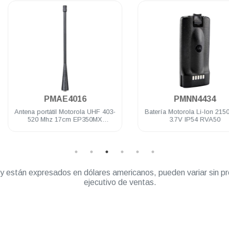
.
.
PMAE4016
PMNN4434
Antena portátil Motorola UHF 403-
Batería Motorola Li-Ion 2150 mA
520 Mhz 17cm EP350MX
3.7V IP54 RVA50
PRO5150/7150 DEP250 DEP450
” y están expresados en dólares americanos, pueden variar sin pr
ejecutivo de ventas.