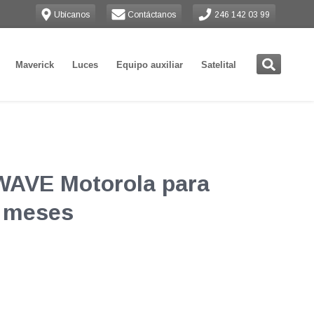
Ubícanos
Contáctanos
246 142 03 99
Maverick
Luces
Equipo auxiliar
Satelital
WAVE Motorola para
2 meses