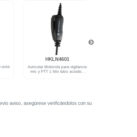
.
.
HKLN4601
HK2123A
h
Auricular Motorola para vigilancia
Radio portátil WAVE 
mic y PTT 1 hilo tubo acústico
Motorola LTE 8 CH
VLR150 RVA50 DTR720
evio aviso, asegúrese verificándolos con su