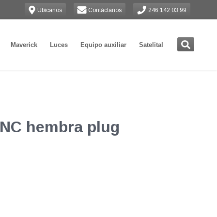
Ubícanos
Contáctanos
246 142 03 99
Maverick
Luces
Equipo auxiliar
Satelital
BNC hembra plug