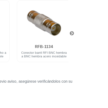
.
.
RFB-1134
RFB-113
a
Conector barril RFI BNC hembra
Conector adaptador
a BNC hembra acero inoxidable
hembra a PL-259 / 
acero inoxida
evio aviso, asegúrese verificándolos con su