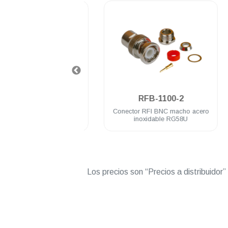
.
.
FB-1101-1SI
RFB-1100-2
 RFI BNC macho Belden
Conector RFI BNC macho acero
9913
inoxidable RG58U
Los precios son “Precios a distribuidor