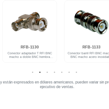
.
.
RFB-1130
RFB-1133
Conector adaptador T RFI BNC
Conector barril RFI BNC macho 
macho a doble BNC hembra
BNC macho acero inoxidable
acero inoxidable
” y están expresados en dólares americanos, pueden variar sin pr
ejecutivo de ventas.