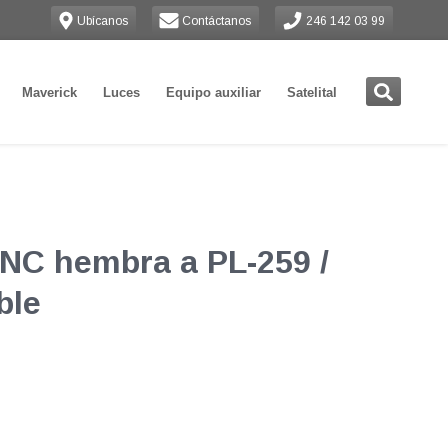
Ubícanos
Contáctanos
246 142 03 99
Maverick
Luces
Equipo auxiliar
Satelital
NC hembra a PL-259 /
ble