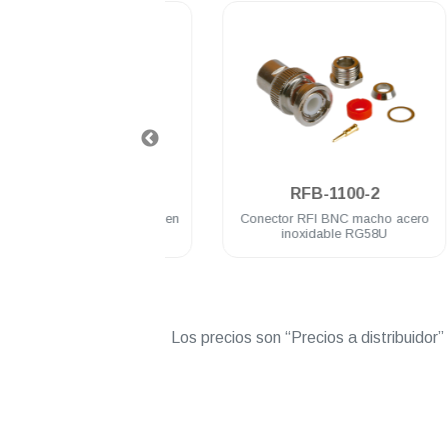
.
.
FB-1101-1SI
RFB-1100-2
 RFI BNC macho Belden
Conector RFI BNC macho acero
9913
inoxidable RG58U
Los precios son “Precios a distribuidor