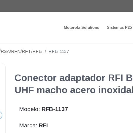
Motorola Solutions
Sistemas P25
N/RSA/RFN/RFT/RFB
RFB-1137
Conector adaptador RFI B
UHF macho acero inoxida
Modelo:
RFB-1137
Marca:
RFI