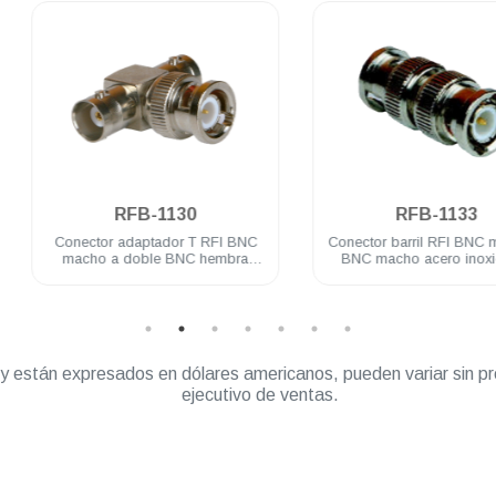
.
.
RFB-1130
RFB-1133
Conector adaptador T RFI BNC
Conector barril RFI BNC macho 
macho a doble BNC hembra
BNC macho acero inoxidable
acero inoxidable
” y están expresados en dólares americanos, pueden variar sin pr
ejecutivo de ventas.