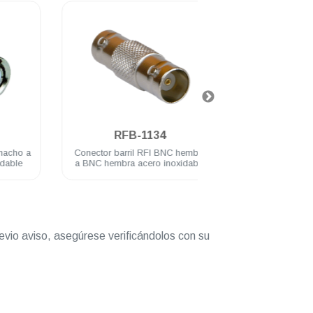
.
.
RFB-1134
RFB-114
a
Conector barril RFI BNC hembra
Conector adaptador
a BNC hembra acero inoxidable
hembra plug Motorola ac
inoxidable
evio aviso, asegúrese verificándolos con su