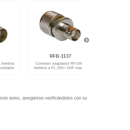
.
.
RFB-1137
RFB-114
Conector adaptador RFI BNC
Conector adaptador
hembra a PL-259 / UHF macho
hembra plug Motorola ac
acero inoxidable
inoxidable
evio aviso, asegúrese verificándolos con su