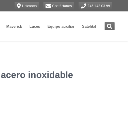
Ubícanos
Contáctanos
246 142 03 99
Maverick
Luces
Equipo auxiliar
Satelital
acero inoxidable