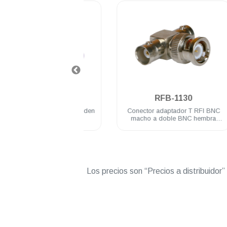
.
.
FB-1101-1SI
RFB-1130
 RFI BNC macho Belden
Conector adaptador T RFI BNC
9913
macho a doble BNC hembra
acero inoxidable
Los precios son “Precios a distribuidor