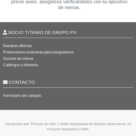
previo aviso, asegúrese verificándolos con su ejecutivo
de ventas.
SOCIO TITANIO DE GRUPO PV
Nuestras oficinas
Promociones exclusivas para integradores
Sección de videos
Catálogos y folletería
CONTACTO
Formulario de contacto
Los precios son “Precios de lista” y están expresados en dólares americanos, no
incluyen impuestos ni flete.