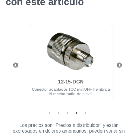
con este artículo
.
12-15-DGN
bra a
Conector adaptador TCC miniUHF hembra a
Con
l
N macho baño de nickel
Los precios son “Precios a distribuidor” y están
expresados en dólares americanos, pueden variar sin