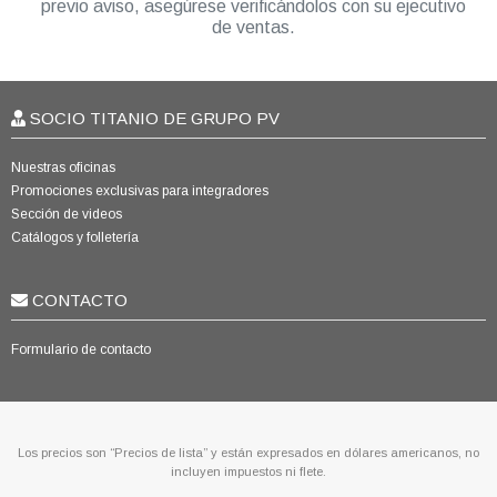
previo aviso, asegúrese verificándolos con su ejecutivo
de ventas.
SOCIO TITANIO DE GRUPO PV
Nuestras oficinas
Promociones exclusivas para integradores
Sección de videos
Catálogos y folletería
CONTACTO
Formulario de contacto
Los precios son “Precios de lista” y están expresados en dólares americanos, no
incluyen impuestos ni flete.