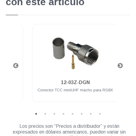
con este artículo
.
12-03Z-DGN
ra a
Conector TCC miniUHF macho para RG8X
Conec
l
UH
Los precios son “Precios a distribuidor” y están
expresados en dólares americanos, pueden variar sin