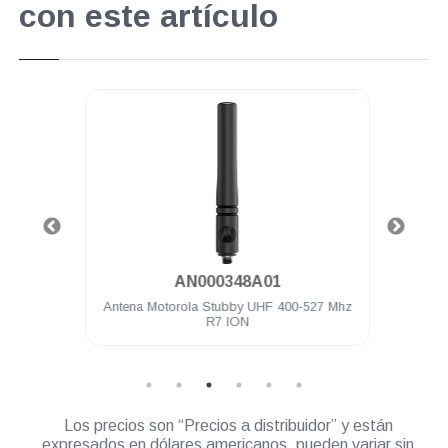
con este artículo
.
AN000348A01
00 Ch 5
Antena Motorola Stubby UHF 400-527 Mhz
Bater
litado
R7 ION
Los precios son “Precios a distribuidor” y están
expresados en dólares americanos, pueden variar sin