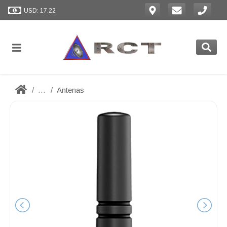
USD: 17.22
...
Antenas