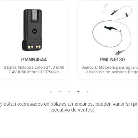
.
.
PMNN4544
PMLN6130
Batería Motorola Li-Ion 2450 mAh
Auricular Motorola para vigilanci
7.4V IP68 Impres DEP500/e
2 hilos c/tubo acústico beige
DGP5000e/8000e
DGP4150/6150 DGP5000/8000
APX
” y están expresados en dólares americanos, pueden variar sin pr
ejecutivo de ventas.