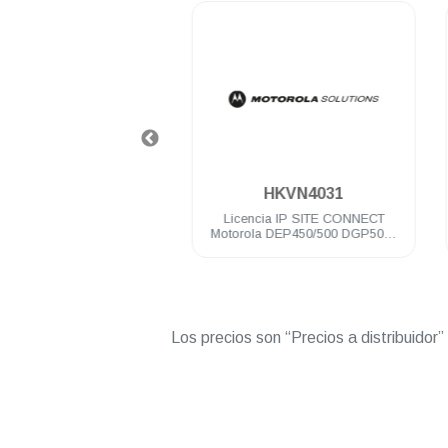
.
.
56RDC9RA1AN
HKVN4031
rtátil digital Motorola
Licencia IP SITE CONNECT
e 32 Ch 4 Watts UHF
Motorola DEP450/500 DGP5000
527 Mhz c/gps NKP
DEM300/400/500 DGM5000
Los precios son “Precios a distribuidor