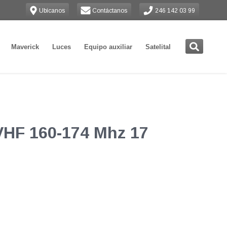
Ubícanos
Contáctanos
246 142 03 99
Maverick
Luces
Equipo auxiliar
Satelital
 VHF 160-174 Mhz 17