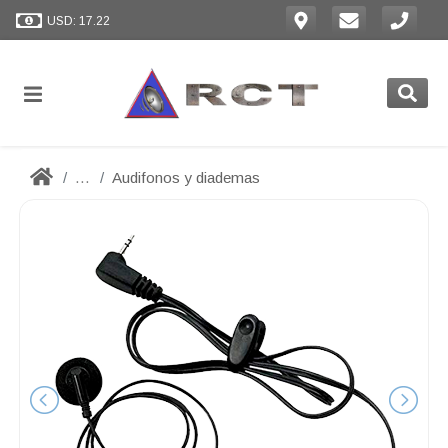
USD: 17.22
...
Audifonos y diademas