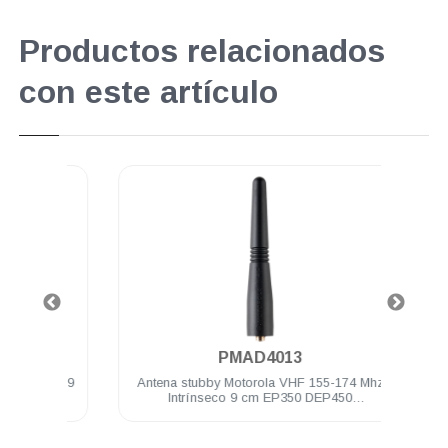
Productos relacionados
con este artículo
.
PMAD4013
0 Mhz 9
Antena stubby Motorola VHF 155-174 Mhz
Bater
0
Intrínseco 9 cm EP350 DEP450
PRO5150/7150 PRO Elite