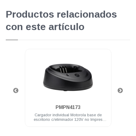
Productos relacionados
con este artículo
.
PMPN4173
torola
Cargador individual Motorola base de
Bater
R2
escritorio c/eliminador 120V no Impres
EP450 DEP450 R2