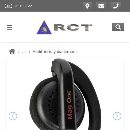
USD: 17.22
...
Audifonos y diademas