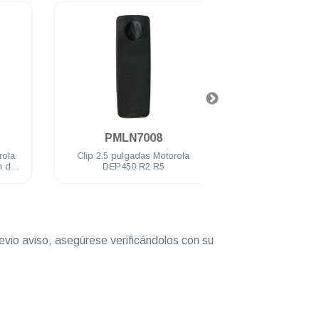
.
.
PMLN7008
RLN4941
Clip 2.5 pulgadas Motorola
Auricular tubo traslúci
DEP450 R2 R5
DEP250 DEP450 
evio aviso, asegúrese verificándolos con su