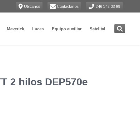
Ubícanos
Contáctanos
246 142 03 99
Maverick
Luces
Equipo auxiliar
Satelital
T 2 hilos DEP570e