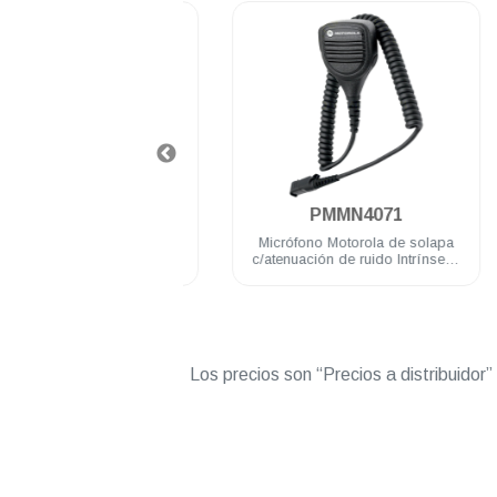
.
.
PMLN7269
PMMN4071
Motorola para vigilancia
Micrófono Motorola de solapa
/tubo acústico DEP500e
c/atenuación de ruido Intrínseco
 DGP8050 Elite
IP54 DEP500 R5 DGP8050 Elite
Los precios son “Precios a distribuidor