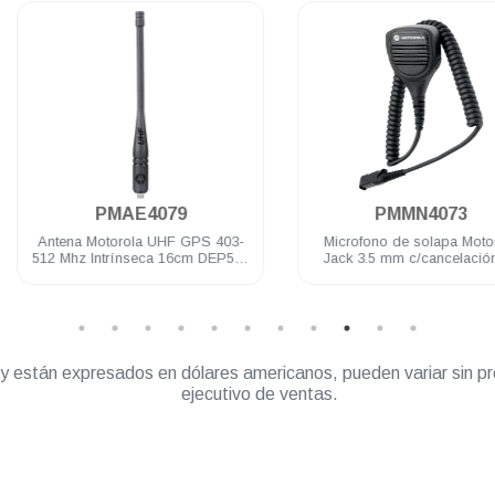
.
.
PMAE4079
PMMN4073
Antena Motorola UHF GPS 403-
Microfono de solapa Motorola
512 Mhz Intrínseca 16cm DEP500
Jack 3.5 mm c/cancelación de
DGP8000/5000 R2 R5 R7
ruido IP55 windporting DEP500
R5
” y están expresados en dólares americanos, pueden variar sin pr
ejecutivo de ventas.