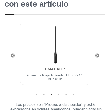
con este artículo
.
PMAE4117
64 Ch 4
Antena de látigo Motorola UHF 400-470
Anten
MHz X10d
Los precios son “Precios a distribuidor” y están
expresados en dólares americanos, pueden variar sin