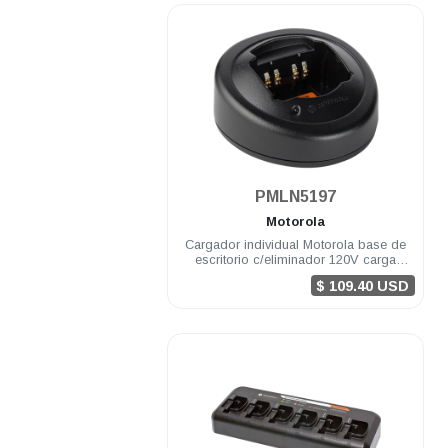
.
PMLN5197
Motorola
Cargador individual Motorola base de
escritorio c/eliminador 120V carga
rápida PRO5150/7150
$ 109.40 USD