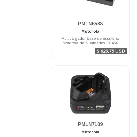
.
PMLN6588
Motorola
Multicargador base de escritorio
Motorola de 6 unidades EP450
DEP450 R2
$ 625.75 USD
.
PMLN7109
Motorola