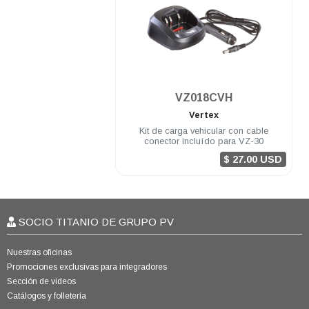
.
VZ018CVH
Vertex
Kit de carga vehicular con cable
conector incluído para VZ-30
$ 27.00 USD
SOCIO TITANIO DE GRUPO PV
Nuestras oficinas
Promociones exclusivas para integradores
Sección de videos
Catálogos y folletería