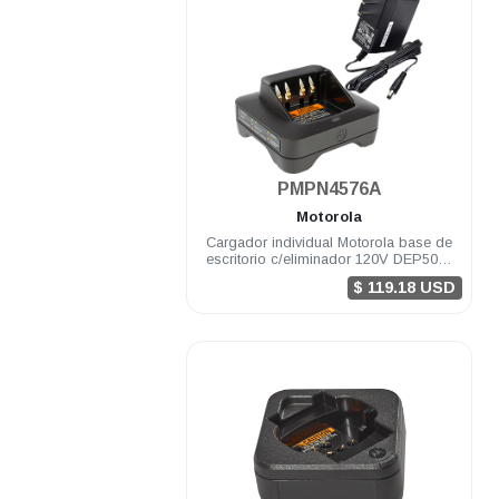
.
PMPN4576A
Motorola
Cargador individual Motorola base de
escritorio c/eliminador 120V DEP500e
DGPe R7 APX900/2000
$ 119.18 USD