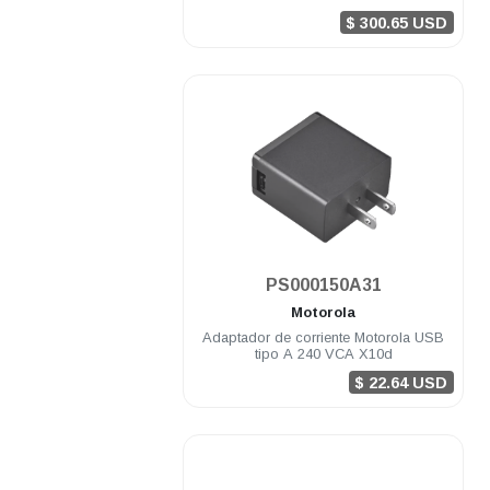
CURVE
$ 300.65 USD
.
PS000150A31
Motorola
Adaptador de corriente Motorola USB
tipo A 240 VCA X10d
$ 22.64 USD