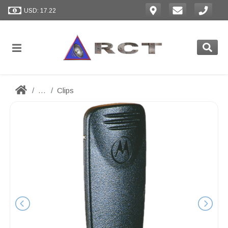
USD: 17.22
...
Clips