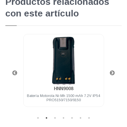
Productos relacionados
con este artículo
.
HNN9008
 Mhz 9
Batería Motorola Ni-Mh 1500 mAh 7.2V IP54
Cli
PRO5150/7150/9150