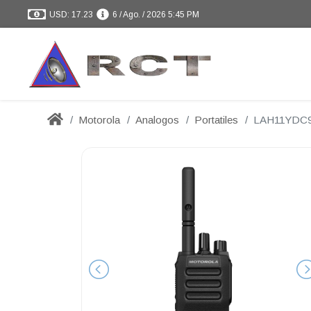
USD: 17.23
6 / Ago. / 2026 5:45 PM
Motorola
Analogos
Portatiles
LAH11YDC