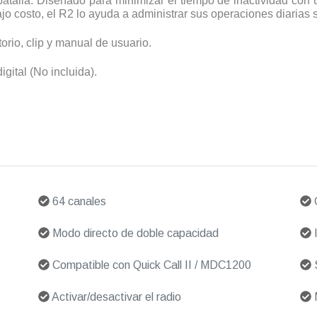
alla. Diseñado para minimizar el tiempo de inactividad con u
o costo, el R2 lo ayuda a administrar sus operaciones diarias si
torio, clip y manual de usuario.
ital (No incluida).
64 canales
C
Modo directo de doble capacidad
I
Compatible con Quick Call II / MDC1200
S
Activar/desactivar el radio