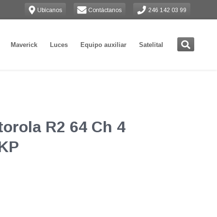
Ubícanos
Contáctanos
246 142 03 99
Maverick
Luces
Equipo auxiliar
Satelital
torola R2 64 Ch 4
NKP