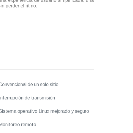
na experiencia de usuario simplificada, una
n perder el ritmo.
onvencional de un solo sitio
nterrupción de transmisión
istema operativo Linux mejorado y seguro
Monitoreo remoto