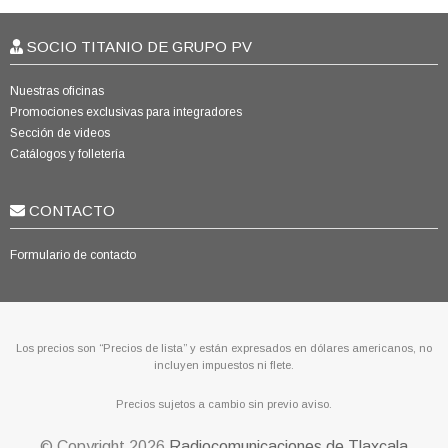
SOCIO TITANIO DE GRUPO PV
Nuestras oficinas
Promociones exclusivas para integradores
Sección de videos
Catálogos y folletería
CONTACTO
Formulario de contacto
Los precios son “Precios de lista” y están expresados en dólares americanos, no
incluyen impuestos ni flete.
Precios sujetos a cambio sin previo aviso.
© Copyright
2026
Radiocomunicaciones de Tlaxcala