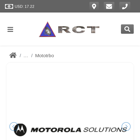
USD: 17.22
...
Mototrbo