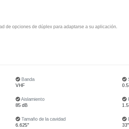
d de opciones de dúplex para adaptarse a su aplicación.
Banda
S
VHF
0.
Aislamiento
P
85 dB
1.5
Tamaño de la cavidad
6.625"
33