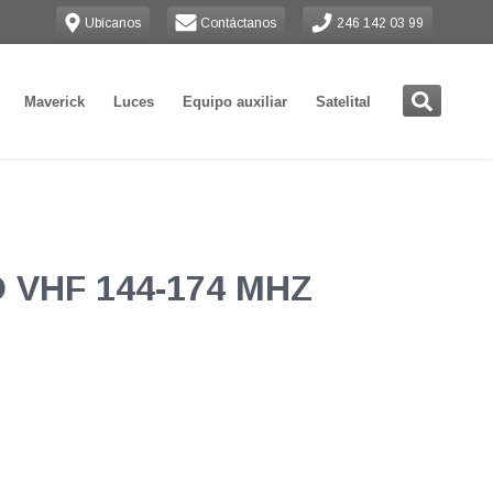
Ubícanos
Contáctanos
246 142 03 99
Maverick
Luces
Equipo auxiliar
Satelital
D VHF 144-174 MHZ