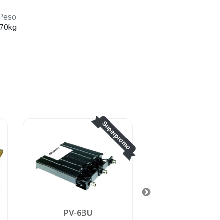
Peso
.70kg
Superpromo
PV-6BU
PV-6BV