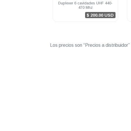
 6 cavidades VHF 148-
Duplexer 6 cavidades UHF 440-
162 Mhz
470 Mhz
$ 200.00 USD
$ 200.00 USD
Los precios son “Precios a distribuidor