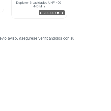
Duplexer 6 cavidades UHF 400-
Duplexer 6 cavidades
440 Mhz
162 Mhz
$ 200.00 USD
$ 20
evio aviso, asegúrese verificándolos con su