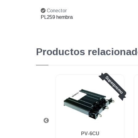
Conector
PL259 hembra
Productos relacionad
Superpromo
Superpromo
PV-6BV
PV-6CU