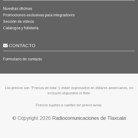
Nuestras oficinas
Promociones exclusivas para integradores
Sección de videos
Catálogos y folletería
CONTACTO
Formulario de contacto
Los precios son “Precios de lista” y están expresados en dólares americanos, no
incluyen impuestos ni flete.
Precios sujetos a cambio sin previo aviso.
© Copyright
2026
Radiocomunicaciones de Tlaxcala