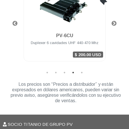
PV-6CU
2 Mhz
Duplexer 6 cavidades UHF 440-470 Mhz
Anten
0 USD
$ 200.00 USD
Los precios son “Precios a distribuidor” y están
expresados en dólares americanos, pueden variar sin
previo aviso, asegúrese verificándolos con su ejecutivo
de ventas.
SOCIO TITANIO DE GRUPO PV