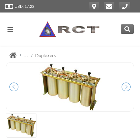
USD: 17.22
...
Duplexers