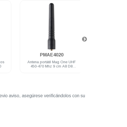
.
.
PMAE4020
PMLN474
Antena portátil Mag One UHF
Clip Mag One c/reso
450-470 Mhz 9 cm A8 D8
EP350MX
evio aviso, asegúrese verificándolos con su