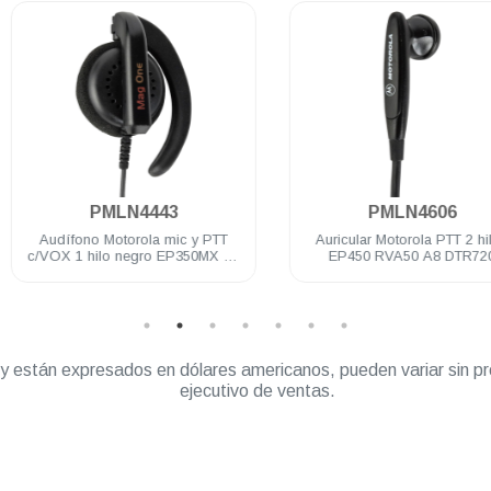
.
.
PMLN4443
PMLN4606
Audífono Motorola mic y PTT
Auricular Motorola PTT 2 hilos
c/VOX 1 hilo negro EP350MX A8
EP450 RVA50 A8 DTR720
D8 DEP450 DTR620
” y están expresados en dólares americanos, pueden variar sin pr
ejecutivo de ventas.