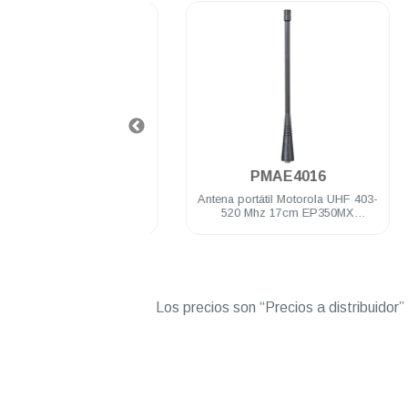
.
.
PMMN4013
PMAE4016
no Motorola de solapa
Antena portátil Motorola UHF 403-
 mm IP54 VX-80 RVA50
520 Mhz 17cm EP350MX
X DEP250 DEP450 A8
PRO5150/7150 DEP250 DEP450
R2
Los precios son “Precios a distribuidor