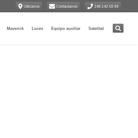
Ubícanos
Contáctanos
246 142 03 99
Maverick
Luces
Equipo auxiliar
Satelital