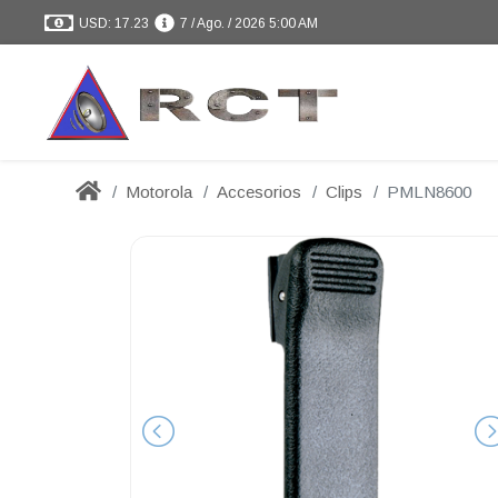
USD: 17.23
7 / Ago. / 2026 5:00 AM
Motorola
Accesorios
Clips
PMLN8600