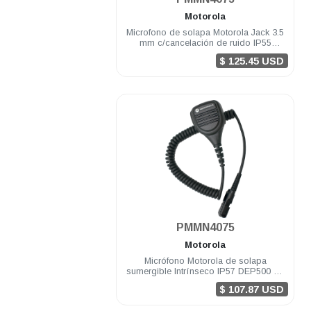
Motorola
Microfono de solapa Motorola Jack 3.5
mm c/cancelación de ruido IP55
windporting DEP500 R5
$ 125.45 USD
.
PMMN4075
Motorola
Micrófono Motorola de solapa
sumergible Intrínseco IP57 DEP500 R5
DGP8050 Elite
$ 107.87 USD