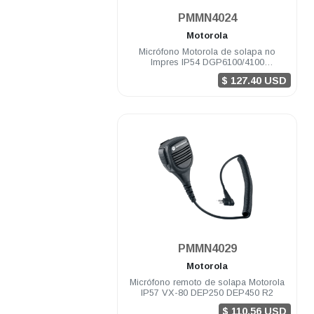
.
PMMN4024
Motorola
Micrófono Motorola de solapa no
Impres IP54 DGP6100/4100
DGP8000/5000
$ 127.40 USD
.
PMMN4029
Motorola
Micrófono remoto de solapa Motorola
IP57 VX-80 DEP250 DEP450 R2
$ 110.56 USD