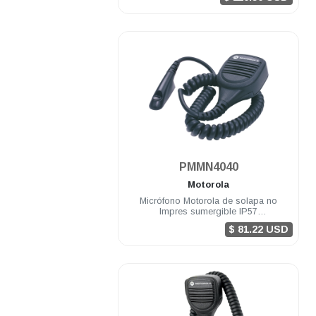
.
PMMN4040
Motorola
Micrófono Motorola de solapa no
Impres sumergible IP57
DGP6150/4150 DGP8000/5000
$ 81.22 USD