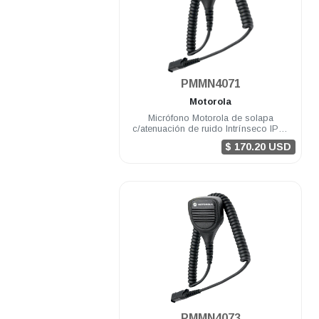
.
PMMN4071
Motorola
Micrófono Motorola de solapa
c/atenuación de ruido Intrínseco IP54
DEP500 R5 DGP8050 Elite
$ 170.20 USD
.
PMMN4073