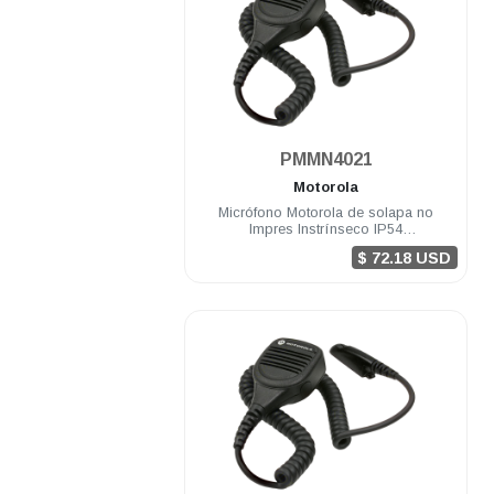
.
PMMN4021
Motorola
Micrófono Motorola de solapa no
Impres Instrínseco IP54
PRO5150/7150 MTX
$ 72.18 USD