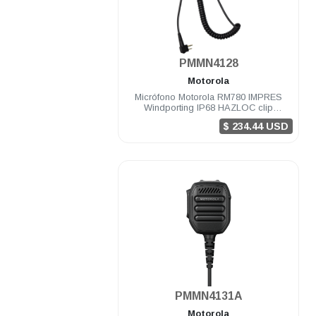
.
PMMN4128
Motorola
Micrófono Motorola RM780 IMPRES
Windporting IP68 HAZLOC clip
giratorio R7 ION
$ 234.44 USD
.
PMMN4131A
Motorola