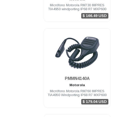
Micrófono Motorola RM730 IMPRES
TIA4950 windporting IP68 R7 MXP600
$ 166.49 USD
.
PMMN4140A
Motorola
Micrófono Motorola RM760 IMPRES
TIA4950 Windporting IP68 R7 MXP600
$ 179.04 USD