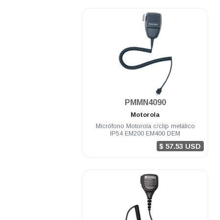
.
PMMN4090
Motorola
Micrófono Motorola c/clip metálico
IP54 EM200 EM400 DEM
$ 57.53 USD