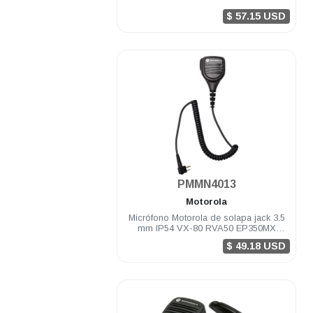
$ 57.15 USD
.
PMMN4013
Motorola
Micrófono Motorola de solapa jack 3.5
mm IP54 VX-80 RVA50 EP350MX
DEP250 DEP450 A8 R2
$ 49.18 USD