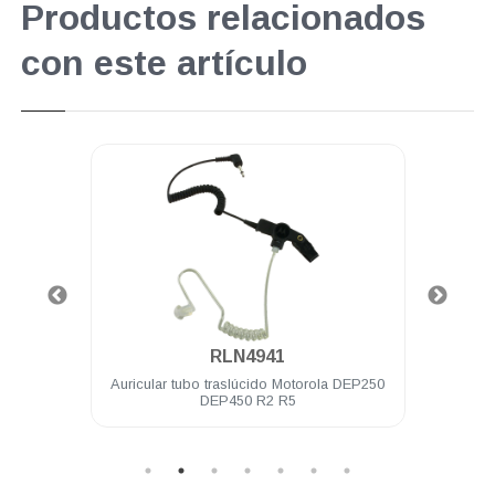
Productos relacionados
con este artículo
.
RLN4941
 R2 R5
Auricular tubo traslúcido Motorola DEP250
Bater
DEP450 R2 R5