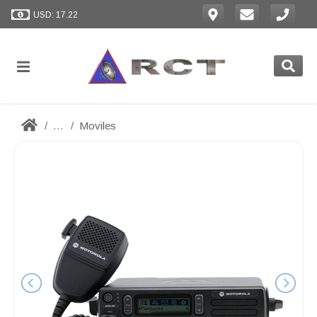
USD: 17.22
...
Moviles