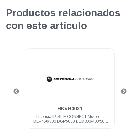
Productos relacionados
con este artículo
.
HKVN4031
no DEM
Licencia IP SITE CONNECT Motorola
Cabl
DEP450/500 DGP5000 DEM300/400/500
pote
DGM5000