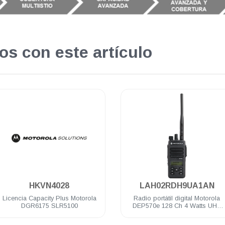
os con este artículo
.
.
HKVN4028
LAH02RDH9UA1AN
Licencia Capacity Plus Motorola
Radio portátil digital Motorola
DGR6175 SLR5100
DEP570e 128 Ch 4 Watts UHF
403-527 Mhz LKP