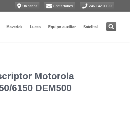
Ubícanos
Contáctanos
246 142 03 99
Maverick
Luces
Equipo auxiliar
Satelital
criptor Motorola
50/6150 DEM500