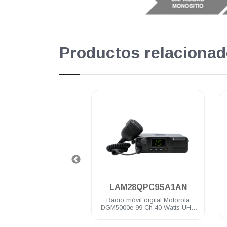
Productos relacionad
.
.
28JQC9RA1AN
LAM28QPC9SA1AN
óvil digital Motorola
Radio móvil digital Motorola
e 99 Ch 45 Watts VHF
DGM5000e 99 Ch 40 Watts UHF
6-174 Mhz c/gps
403-470 Mhz