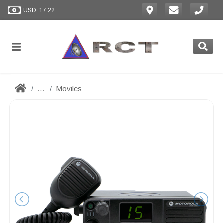
USD: 17.22
...
Moviles