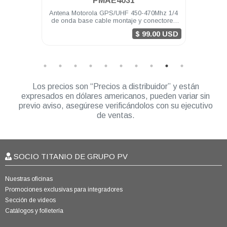
PMAE4031
torola
Antena Motorola GPS/UHF 450-470Mhz 1/4
Li
DEM500
de onda base cable montaje y conectores
DEP
MINI-U DGM8000e
$ 99.00 USD
Los precios son “Precios a distribuidor” y están
expresados en dólares americanos, pueden variar sin
previo aviso, asegúrese verificándolos con su ejecutivo
de ventas.
SOCIO TITANIO DE GRUPO PV
Nuestras oficinas
Promociones exclusivas para integradores
Sección de videos
Catálogos y folletería