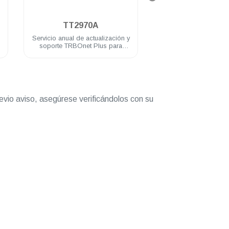
.
.
TT2970A
TT2946A
Servicio anual de actualización y
Licencia para conexi
e
soporte TRBOnet Plus para
mediante NAI en s
sistema Capacity Plus de sitio
Capacity Plus con 
único
evio aviso, asegúrese verificándolos con su