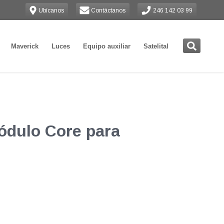
Ubícanos
Contáctanos
246 142 03 99
Maverick
Luces
Equipo auxiliar
Satelital
ódulo Core para