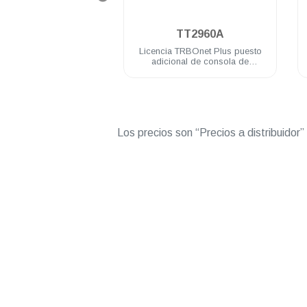
.
.
TT2950A
TT2960A
a TRBOnet Plus para
Licencia TRBOnet Plus puesto
s MOTOTRBO (1- 99
adicional de consola de
unidades)
despacho
Los precios son “Precios a distribuidor