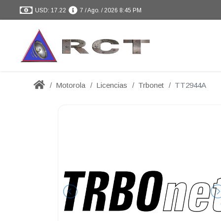
USD: 17.22
7 / Ago. / 2026 8:45 PM
Motorola
Licencias
Trbonet
TT2944A