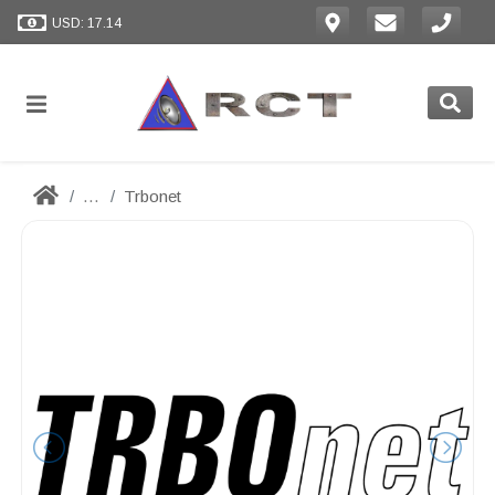
USD: 17.14
...
Trbonet