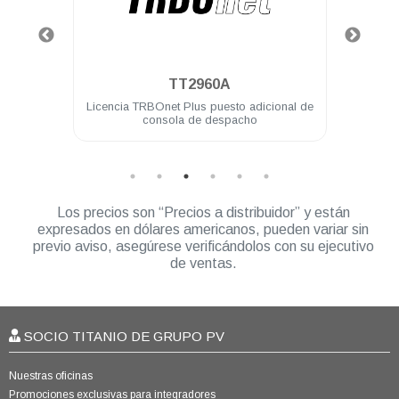
.
TT2960A
os
Licencia TRBOnet Plus puesto adicional de
Licen
consola de despacho
Los precios son “Precios a distribuidor” y están
expresados en dólares americanos, pueden variar sin
previo aviso, asegúrese verificándolos con su ejecutivo
de ventas.
SOCIO TITANIO DE GRUPO PV
Nuestras oficinas
Promociones exclusivas para integradores