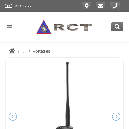
USD: 17.22
...
Portatiles