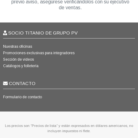
previo aviso, asegúrese verificándolos con su ejecutivo
de ventas.
SOCIO TITANIO DE GRUPO PV
Nuestras oficinas
Promociones exclusivas para integradores
Sección de videos
Catálogos y folletería
CONTACTO
Formulario de contacto
Los precios son “Precios de lista” y están expresados en dólares americanos, no
incluyen impuestos ni flete.