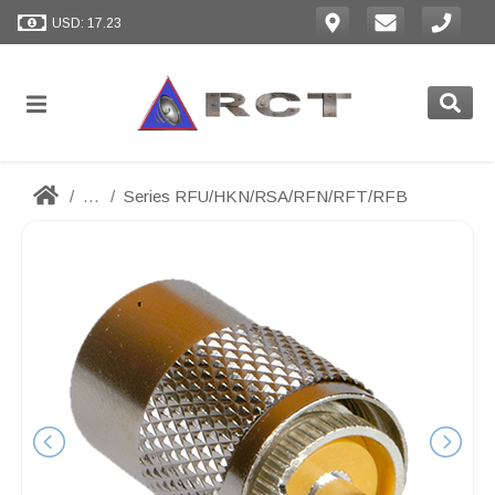
USD: 17.23
...
Series RFU/HKN/RSA/RFN/RFT/RFB