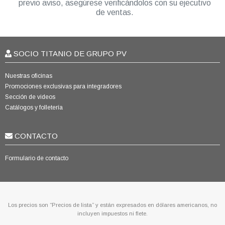
previo aviso, asegúrese verificándolos con su ejecutivo
de ventas.
SOCIO TITANIO DE GRUPO PV
Nuestras oficinas
Promociones exclusivas para integradores
Sección de videos
Catálogos y folletería
CONTACTO
Formulario de contacto
Los precios son “Precios de lista” y están expresados en dólares americanos, no
incluyen impuestos ni flete.