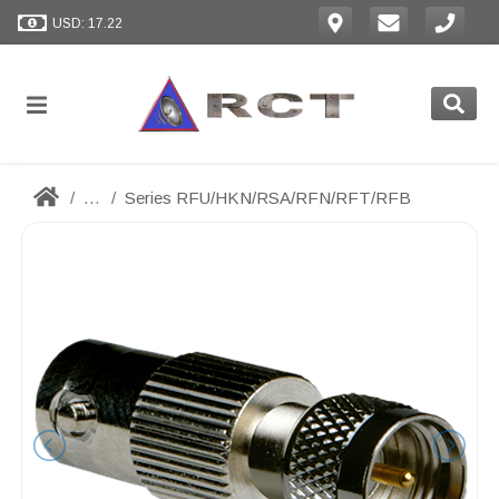
USD: 17.22
...
Series RFU/HKN/RSA/RFN/RFT/RFB