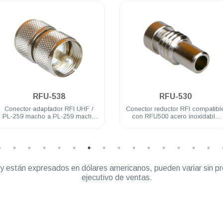
.
.
RFU-538
RFU-530
Conector adaptador RFI UHF /
Conector reductor RFI compatibl
PL-259 macho a PL-259 macho
con RFU500 acero inoxidable
acero inoxidable
RG58U
” y están expresados en dólares americanos, pueden variar sin pr
ejecutivo de ventas.