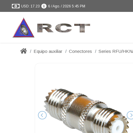
USD: 17.23
6 / Ago. / 2026 5:45 PM
Equipo auxiliar
Conectores
Series RFU/HK