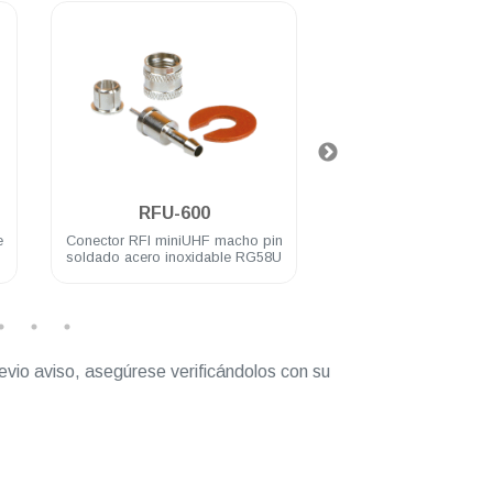
.
.
RFU-600
RFU-606-
e
Conector RFI miniUHF macho pin
Conector RFI miniU
soldado acero inoxidable RG58U
acero inoxidable par
evio aviso, asegúrese verificándolos con su