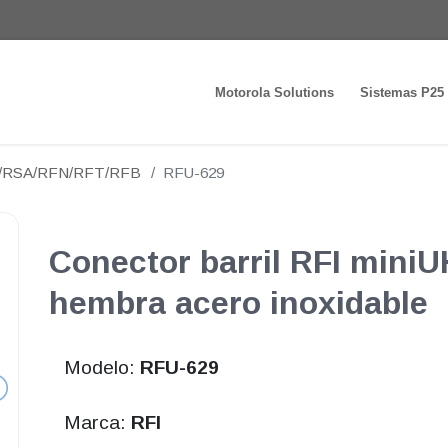
Motorola Solutions
Sistemas P25
N/RSA/RFN/RFT/RFB
RFU-629
Conector barril RFI mini
hembra acero inoxidable
Modelo:
RFU-629
Marca:
RFI