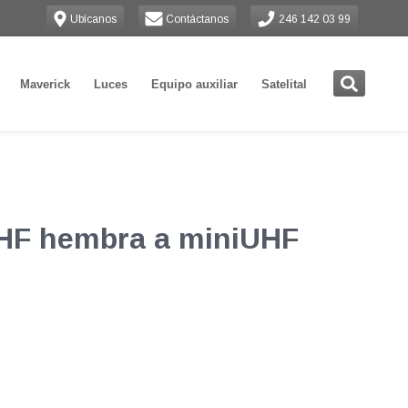
Ubícanos
Contáctanos
246 142 03 99
Maverick
Luces
Equipo auxiliar
Satelital
UHF hembra a miniUHF