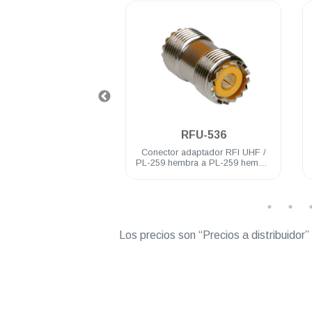
.
.
RFU-521
RFU-536
 RFI chasis UHF / PL-
Conector adaptador RFI UHF /
mbra baño de nickel
PL-259 hembra a PL-259 hembra
acero inoxidable
Los precios son “Precios a distribuidor