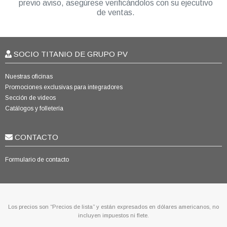
previo aviso, asegúrese verificándolos con su ejecutivo
de ventas.
SOCIO TITANIO DE GRUPO PV
Nuestras oficinas
Promociones exclusivas para integradores
Sección de videos
Catálogos y folletería
CONTACTO
Formulario de contacto
Los precios son “Precios de lista” y están expresados en dólares americanos, no
incluyen impuestos ni flete.