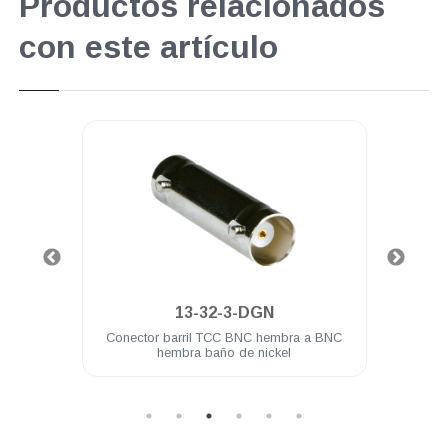
Productos relacionados
con este artículo
.
13-32-3-DGN
 BNC
Conector barril TCC BNC hembra a BNC
Cone
hembra baño de nickel