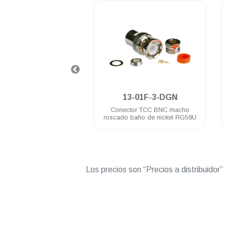
.
.
3-30-DGNZ
13-01F-3-DGN
 barril TCC BNC macho
Conector TCC BNC macho
acho baño de nickel
roscado baño de nickel RG58U
Los precios son “Precios a distribuidor