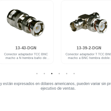
.
.
13-43-DGN
13-39-2-DGN
Conector adaptador TCC BNC
Conector adaptador T TCC BNC
macho a N hembra baño de
macho a BNC hembra doble
nickel
baño de nickel
” y están expresados en dólares americanos, pueden variar sin pr
ejecutivo de ventas.