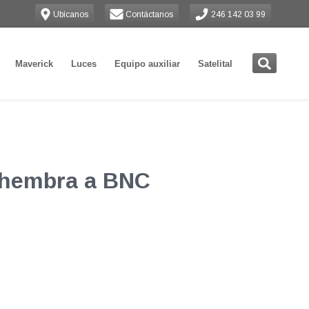
Ubícanos
Contáctanos
246 142 03 99
Maverick
Luces
Equipo auxiliar
Satelital
 hembra a BNC