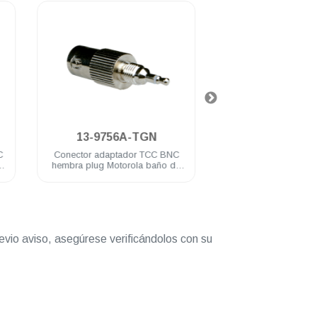
.
.
13-9756A-TGN
13-10F-1-
Conector adaptador TCC BNC
Conector TCC BNC ma
hembra plug Motorola baño de
de presion baño de
nickel
RG58U
evio aviso, asegúrese verificándolos con su