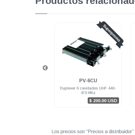
Productos relacionad
Superpromo
Superpromo
PV-6BV
PV-6CU
 6 cavidades VHF 148-
Duplexer 6 cavidades UHF 440-
162 Mhz
470 Mhz
$ 200.00 USD
$ 200.00 USD
Los precios son “Precios a distribuidor