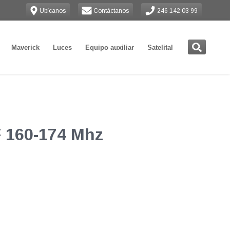
Ubícanos
Contáctanos
246 142 03 99
Maverick
Luces
Equipo auxiliar
Satelital
F 160-174 Mhz