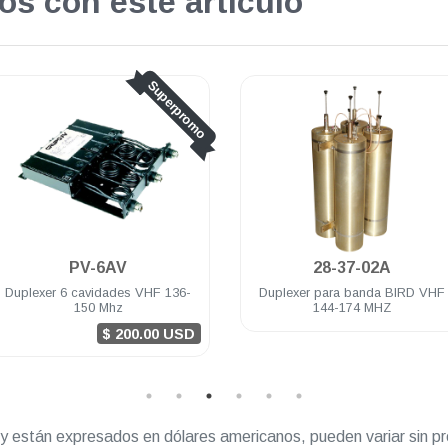
os con este artículo
Superpromo
.
PV-6AV
28-37-02A
Duplexer 6 cavidades VHF 136-
Duplexer para banda BIRD VHF
150 Mhz
144-174 MHZ
$ 200.00 USD
” y están expresados en dólares americanos, pueden variar sin pr