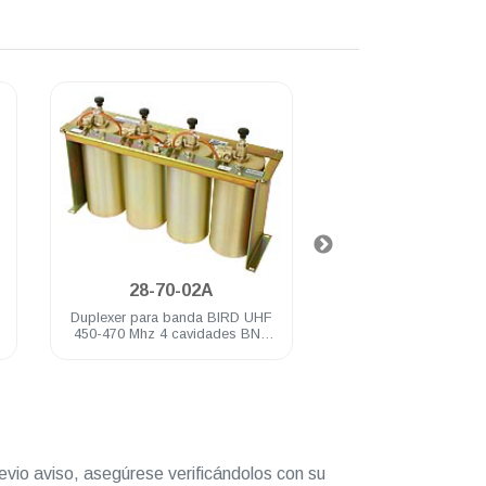
.
28-70-02A
PV-6BU
Duplexer para banda BIRD UHF
Duplexer 6 cavidades
450-470 Mhz 4 cavidades BNC
440 Mhz
hembra
$ 20
evio aviso, asegúrese verificándolos con su